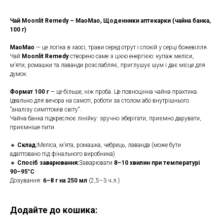
Чай Moonlit Remedy – МаоМао, Щоденники аптекарки (чайна банка,
100 г)
МаоМао
— це логіка в хаосі, трави серед отрут і спокій у серці божевілля.
Чай
Moonlit Remedy
створено саме з цією енергією: купаж меліси,
м’яти, ромашки та лаванди розслабляє, приглушує шум і дає місце для
думок.
Формат 100 г
— це більше, ніж проба. Це повноцінна чайна практика.
Ідеально для вечора на самоті, роботи за столом або внутрішнього
"аналізу симптомів світу".
Чайна банка підкреслює лінійку: зручно зберігати, приємно дарувати,
приємніше пити.
🔸
Склад:
Меліса, м’ята, ромашка, чебрець, лаванда (може бути
адаптовано під фінального виробника)
🔸
Спосіб заварювання:
Заварювати
8–10 хвилин при температурі
90–95°C
Дозування:
6–8 г на 250 мл
(2,5–3 ч.л.)
Додайте до кошика: