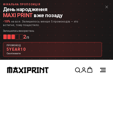
ФІНАЛЬНА ПРОПОЗИЦІЯ
День народження
MAXI PRINT
вже позаду
-10%
на все. Залишилось менше 5 промокодів — хто
встигне, тому пощастило.
Залишилось використань
2
/
5
ПРОМОКОД
5YEAR10
Скопіювати