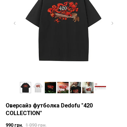
Оверсайз футболка Dedofu
"420
COLLECTION"
990
грн.
1 090
грн.