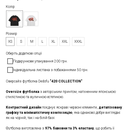
Колір
Розмір
XS
S
M
L
XL
XXL
XXXL
Оберіть додаткові опції
Подарункове упакування 200 грн.
Індивідуальна листівка з побажаннями 50 грн.
Оверсайз футболка Dedofu
"420 COLLECTION"
Oversize футболка
з авторським принтом, натхненним японською
стилістикою та вуличною естетикою.
Контрастний дизайн
поєднує яскраві червоні елементи,
деталізовану
графіку та мінімалістичну композицію
, яка однаково добре виглядає
як на чорній, так і на білій базі.
Футболка виготовлена з
97% бавовни та 3% еластану
, що робить її