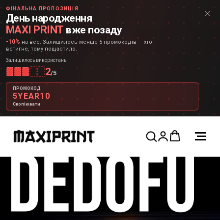
ФІНАЛЬНА ПРОПОЗИЦІЯ
День народження
MAXI PRINT
вже позаду
-10%
на все. Залишилось менше 5 промокодів — хто
встигне, тому пощастило.
Залишилось використань
2
/
5
ПРОМОКОД
5YEAR10
Скопіювати