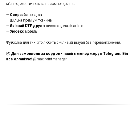
м’якою, еластичною та приємною до тіла.
—
Оверсайз
посадка
— Щільна преміум тканина
—
Якісний DTF друк
з високою деталізацією
—
Унісекс
модель
Футболка для тих, хто любить сміливий візуал без перевантаження.
📦
Для замовлень за кордон - пишіть менеджеру в Telegram. Він
все організує
! @maxiprintmanager