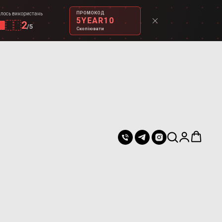
ПРОМОКОД
лось використань
5YEAR10
2
/
5
Скопіювати