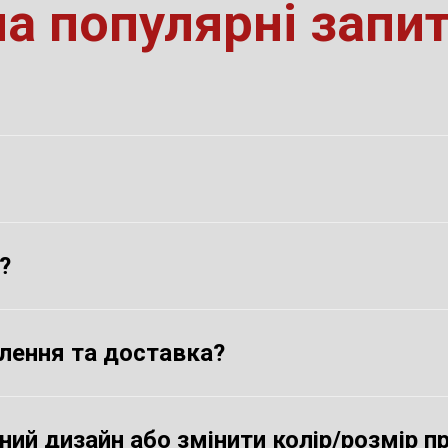
на популярні запи
?
влення та доставка?
й дизайн або змінити колір/розмір п