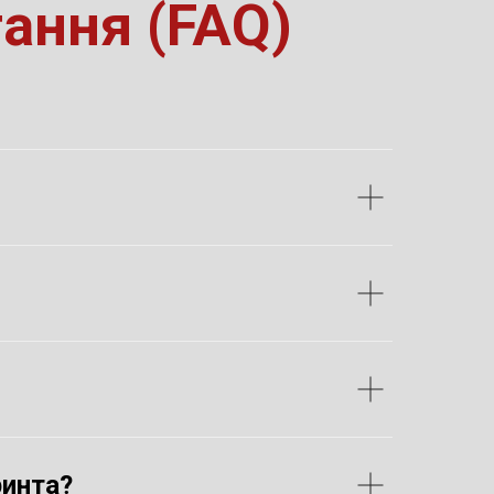
тання (FAQ)
ринта?