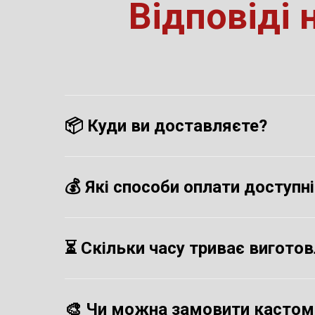
Відповіді 
📦
Куди ви доставляєте?
💰
Які способи оплати доступні
⏳
Скільки часу триває вигото
🎨
Чи можна замовити кастомни