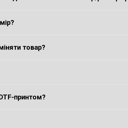
змір?
міняти товар?
 DTF-принтом?