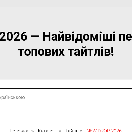
026 — Найвідоміші п
топових тайтлів!
Головна
Каталог
Тайтл
NEW DROP 2026
»
»
»