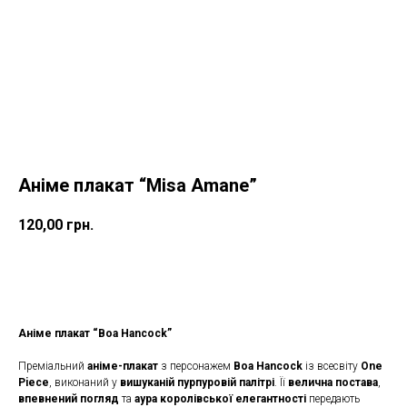
Аніме плакат “Misa Amane”
120,00
грн.
КУПИТИ
Аніме плакат “Boa Hancock”
Преміальний
аніме-плакат
з персонажем
Boa Hancock
із всесвіту
One
Piece
, виконаний у
вишуканій пурпуровій палітрі
. Її
велична постава
,
впевнений погляд
та
аура королівської елегантності
передають