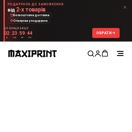
ПОДАРУНОК ДО ЗАМОВЛЕННЯ
2-х товарів
від
Безкоштовна доставка
Стікерпак у подарунок
ДО КІНЦЯ АКЦІЇ
02
23
59
44
ОБРАТИ
:
:
:
д
год
хв
сек