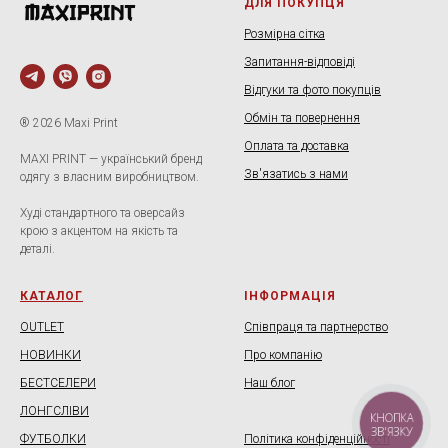
ДЛЯ ПОКУПЦЯ
Розмірна сітка
Запитання-відповіді
Відгуки та фото покупців
Обмін та повернення
® 2026 Maxi Print
Оплата та доставка
MAXI PRINT — український бренд
Зв'язатись з нами
одягу з власним виробництвом.
Худі стандартного та оверсайз
крою з акцентом на якість та
деталі.
КАТАЛОГ
ІНФОРМАЦІЯ
OUTLET
Співпраця та партнерство
НОВИНКИ
Про компанію
БЕСТСЕЛЕРИ
Наш блог
ЛОНГСЛІВИ
.
КНОПКА
ЗВ'ЯЗКУ
ФУТБОЛКИ
Політика конфіденційності