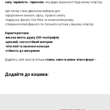
силу
,
чарівність
і
гармонію
, яка додає виразності будь-якому інтер’єру.
Цей постер стане ідеальним вибором для:
-оформлення кімнати, офісу, ігрового сетапу
-подарунку фанату One Piece чи аніме-колекціонеру
-створення атмосферного та стильного куточка у вашому інтер’єрі
Характеристики:
-
висока якість друку (HD-поліграфія)
-
щільний, зносостійкий матеріал
-
чіткі лінії та насичені кольори
-
стійкість до вигоряння
Додайте у свій простір більше
стилю, сили та аніме-атмосфери
✨
Додайте до кошика: