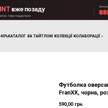
Залиши
INT
вже позаду
игне, тому пощастило.
-40%
КАТАЛОГ
ЗА ТАЙТЛОМ
КОЛЕКЦІЇ
КОЛАБОРАЦІЇ
Футболка оверсайз
FranXX, чорна, ро
590,00
грн.