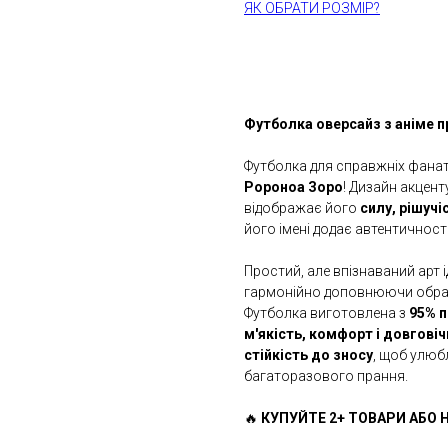
ЯК ОБРАТИ РОЗМІР?
КУПИТИ
Футболка оверсайз з аніме пр
Футболка для справжніх фана
Ророноа Зоро
! Дизайн акцент
відображає його
силу, рішучі
його імені додає автентичност
Простий, але впізнаваний арт і
гармонійно доповнюючи обр
Футболка виготовлена з
95% п
м'якість, комфорт і довговіч
стійкість до зносу
, щоб улюб
багаторазового прання.
🔥
КУПУЙТЕ 2+ ТОВАРИ АБО Н