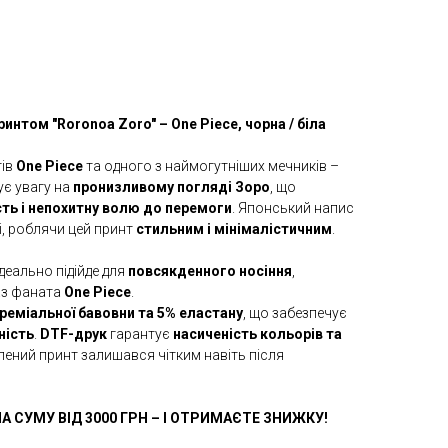
интом "Roronoa Zoro" – One Piece, чорна / біла
тів
One Piece
та одного з наймогутніших мечників –
ує увагу на
пронизливому погляді Зоро
, що
сть і непохитну волю до перемоги
. Японський напис
і, роблячи цей принт
стильним і мінімалістичним
.
деально підійде для
повсякденного носіння
,
аз фаната
One Piece
.
реміальної бавовни та 5% еластану
, що забезпечує
ність
.
DTF-друк
гарантує
насиченість кольорів та
лений принт залишався чітким навіть після
А СУМУ ВІД 3000 ГРН – І ОТРИМАЄТЕ ЗНИЖКУ!