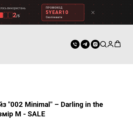
ПРОМОКОД
лось використань
5YEAR10
2
/
5
Скопіювати
 "002 Minimal" – Darling in the
змір M - SALE