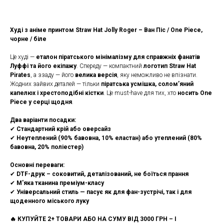
Худі з аніме принтом Straw Hat Jolly Roger – Ван Піс / One Piece,
чорне / біле
Це худі —
еталон піратського мінімалізму для справжніх фанатів
Луффі та його екіпажу
. Спереду — компактний
логотип Straw Hat
Pirates
, а ззаду — його
велика версія
, яку неможливо не впізнати.
Жодних зайвих деталей — тільки
піратська усмішка, солом’яний
капелюх і хрестоподібні кістки
. Це must-have для тих, хто
носить One
Piece у серці щодня
.
Два варіанти посадки:
✔
Стандартний крій або оверсайз
✔
Неутеплений (90% бавовна, 10% еластан) або утеплений (80%
бавовна, 20% поліестер)
Основні переваги:
✔
DTF-друк – соковитий, деталізований, не боїться прання
✔
М'яка тканина преміум-класу
✔
Універсальний стиль — пасує як для фан-зустрічі, так і для
щоденного міського луку
🔥 КУПУЙТЕ 2+ ТОВАРИ АБО НА СУМУ ВІД 3000 ГРН – І