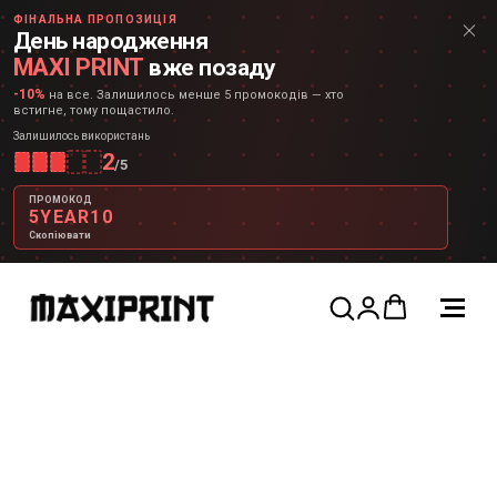
ФІНАЛЬНА ПРОПОЗИЦІЯ
День народження
MAXI PRINT
вже позаду
-10%
на все. Залишилось менше 5 промокодів — хто
встигне, тому пощастило.
Залишилось використань
2
/
5
ПРОМОКОД
5YEAR10
Скопіювати