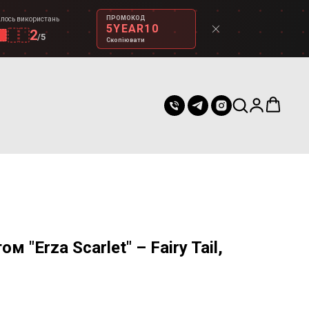
ПРОМОКОД
лось використань
5YEAR10
2
/
5
Скопіювати
ом "Erza Scarlet" – Fairy Tail,