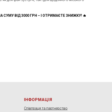
А СУМУ ВІД 3000 ГРН – І ОТРИМАЄТЕ ЗНИЖКУ! 🔥
ІНФОРМАЦІЯ
Співпраця та партнерство