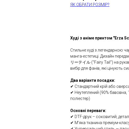
ЯК ОБРАТИ РОЗМІР?
КУПИТИ
Худі з аніме принтом "Erza Scar
Стильне худі з легендарною ч
манга-естетиці. Дизайн перед
リーテイル ("Fairy Tail") на рука
вибір для фанів, які цінують с
Два варіанти посадки:
✔ Стандартний крій або оверс
✔ Неутеплений (90% бавовна, 
поліестер)
Основні переваги:
✔ DTF-друк – соковитий, детал
✔ М'яка тканина преміум-клас
✔ Універсальний стиль — пасує