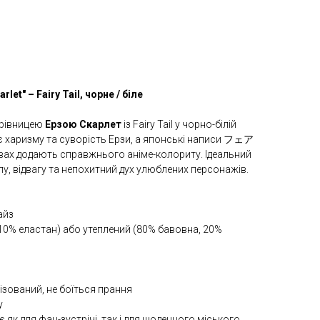
let" – Fairy Tail, чорне / біле
арівницею
Ерзою Скарлет
із Fairy Tail у чорно-білій
ає харизму та суворість Ерзи, а японські написи フェア
вах додають справжнього аніме-колориту. Ідеальний
илу, відвагу та непохитний дух улюблених персонажів.
айз
10% еластан) або утеплений (80% бавовна, 20%
ізований, не боїться прання
у
 як для фан-зустрічі, так і для щоденного міського