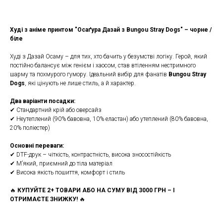
Худі з аніме принтом "Осаґура Дазай з Bungou Stray Dogs" – чорне /
біле
Худі з Дазай Осаму – для тих, хто бачить у безумстві логіку. Герой, який
постійно балансує між генієм і хаосом, став втіленням нестримного
шарму та похмурого гумору. Ідеальний вибір для фанатів
Bungou Stray
Dogs
, які цінують не лише стиль, а й характер.
Два варіанти посадки:
✔ Стандартний крій або оверсайз
✔ Неутеплений (90% бавовна, 10% еластан) або утеплений (80% бавовна,
20% поліестер)
Основні переваги:
✔ DTF-друк – чіткість, контрастність, висока зносостійкість
✔ М’який, приємний до тіла матеріал
✔ Висока якість пошиття, комфорт і стиль
🔥
КУПУЙТЕ 2+ ТОВАРИ АБО НА СУМУ ВІД 3000 ГРН – І
ОТРИМАЄТЕ ЗНИЖКУ!
🔥