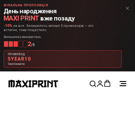
ФІНАЛЬНА ПРОПОЗИЦІЯ
День народження
MAXI PRINT
вже позаду
-10%
на все. Залишилось менше 5 промокодів — хто
встигне, тому пощастило.
Залишилось використань
2
/
5
ПРОМОКОД
5YEAR10
Скопіювати