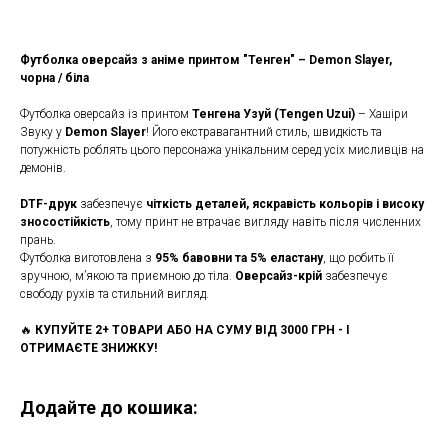
Футболка оверсайз з аніме принтом "Тенген" – Demon Slayer,
чорна / біла
Футболка оверсайз із принтом
Тенгена Узуй (Tengen Uzui)
– Хашіри
Звуку у
Demon Slayer
! Його екстравагантний стиль, швидкість та
потужність роблять цього персонажа унікальним серед усіх мисливців на
демонів.
DTF-друк
забезпечує
чіткість деталей, яскравість кольорів і високу
зносостійкість
, тому принт не втрачає вигляду навіть після численних
прань.
Футболка виготовлена з
95% бавовни та 5% еластану
, що робить її
зручною, м’якою та приємною до тіла.
Оверсайз-крій
забезпечує
свободу рухів та стильний вигляд.
🔥
КУПУЙТЕ 2+ ТОВАРИ АБО НА СУМУ ВІД 3000 ГРН - І
ОТРИМАЄТЕ ЗНИЖКУ!
Додайте до кошика: