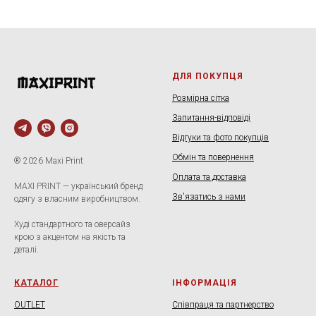
ДЛЯ ПОКУПЦЯ
Розмірна сітка
Запитання-відповіді
Відгуки та фото покупців
Обмін та повернення
® 2026 Maxi Print
Оплата та доставка
MAXI PRINT — український бренд
Зв'язатись з нами
одягу з власним виробництвом.
Худі стандартного та оверсайз
крою з акцентом на якість та
деталі.
КАТАЛОГ
ІНФОРМАЦІЯ
OUTLET
Співпраця та партнерство