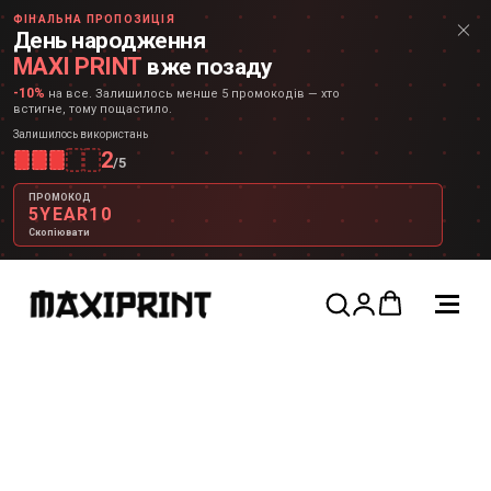
ФІНАЛЬНА ПРОПОЗИЦІЯ
День народження
MAXI PRINT
вже позаду
-10%
на все. Залишилось менше 5 промокодів — хто
встигне, тому пощастило.
Залишилось використань
2
/
5
ПРОМОКОД
5YEAR10
Скопіювати