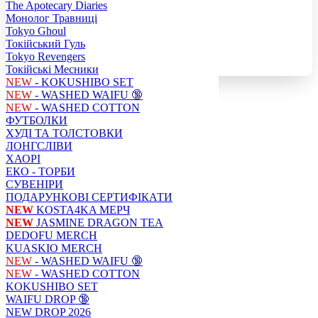
The Apotecary Diaries
Монолог Травниці
Tokyo Ghoul
Токійський Гуль
Tokyo Revengers
Токійські Месники
NEW
- KOKUSHIBO SET
NEW
- WASHED WAIFU 🔞
NEW
- WASHED COTTON
ФУТБОЛКИ
ХУДІ ТА ТОЛСТОВКИ
ЛОНГСЛІВИ
ХАОРІ
ЕКО - ТОРБИ
СУВЕНІРИ
ПОДАРУНКОВІ СЕРТИФІКАТИ
NEW
KOSTA4KA МЕРЧ
NEW
JASMINE DRAGON TEA
DEDOFU MERCH
KUASKIO MERCH
NEW
- WASHED WAIFU 🔞
NEW
- WASHED COTTON
KOKUSHIBO SET
WAIFU DROP 🔞
NEW DROP 2026