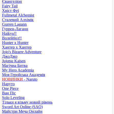
Євангеліон
Fairy Tail
Хвіст Феї
Fullmetal Alchemist
Сталевий Алхімік
Gurren Lagann
Гуррен-Лаганн
Haikyu!!
Волейбол!!
Hunter x Hunter
Хантер х Хантер
Jojo's Bizarre Adventure
ДжоДжо
Jujutsu Kaisen
Магічна Битва
My Hero Academia
Моя Геройська Академія
НОВИНКИ
- Naruto
Наруто
One Piece
Ван Піс
Solo Leveling
Тільки я візьму новий рівень
Sword Art Online (SAO)
Майстри Меча Онлайн