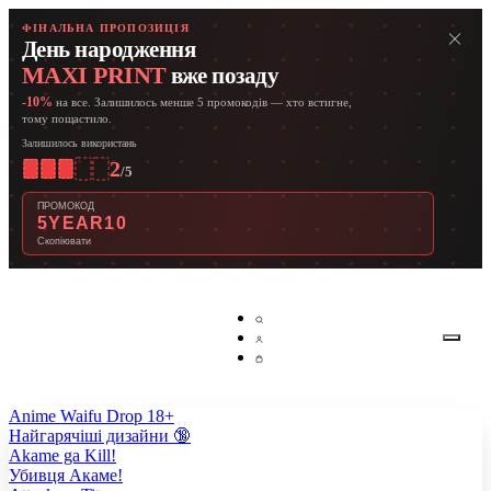
ФІНАЛЬНА ПРОПОЗИЦІЯ
День народження
MAXI PRINT
вже позаду
-10%
на все. Залишилось менше 5 промокодів — хто встигне,
тому пощастило.
Залишилось використань
2
/
5
ПРОМОКОД
5YEAR10
Скопіювати
Anime Waifu Drop 18+
Найгарячіші дизайни 🔞
Akame ga Kill!
Убивця Акаме!