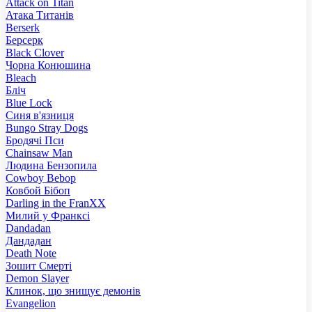
Attack on Titan
Атака Титанів
Berserk
Берсерк
Black Clover
Чорна Конюшина
Bleach
Бліч
Blue Lock
Синя в'язниця
Bungo Stray Dogs
Бродячі Пси
Chainsaw Man
Людина Бензопила
Cowboy Bebop
Ковбой Бібоп
Darling in the FranXX
Милий у Франксі
Dandadan
Дандадан
Death Note
Зошит Смерті
Demon Slayer
Клинок, що знищує демонів
Evangelion