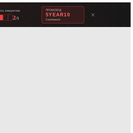
ПРОМОКОД
ось використань
5YEAR10
2
/
5
Скопіювати