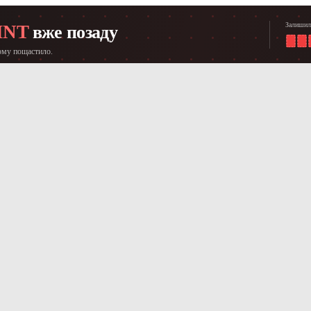
Залишил
INT
вже позаду
ому пощастило.