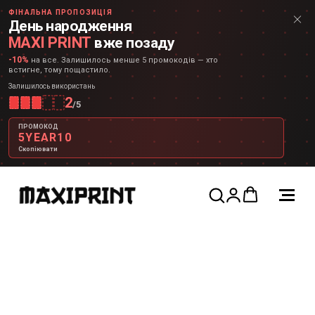
ФІНАЛЬНА ПРОПОЗИЦІЯ
День народження
MAXI PRINT
вже позаду
-10%
на все. Залишилось менше 5 промокодів — хто
встигне, тому пощастило.
Залишилось використань
2
/
5
ПРОМОКОД
5YEAR10
Скопіювати