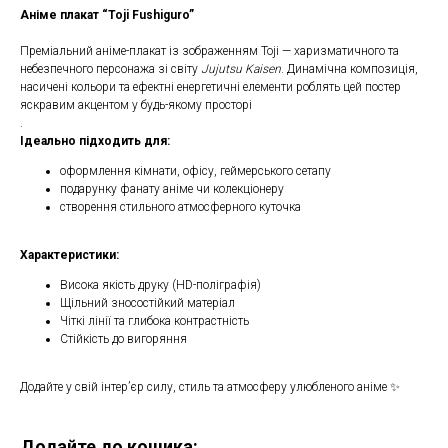
Аніме плакат “Toji Fushiguro”
Преміальний аніме-плакат із зображенням Toji — харизматичного та
небезпечного персонажа зі світу
Jujutsu Kaisen
. Динамічна композиція,
насичені кольори та ефектні енергетичні елементи роблять цей постер
яскравим акцентом у будь-якому просторі
.
Ідеально підходить для:
оформлення кімнати, офісу, геймерського сетапу
подарунку фанату аніме чи колекціонеру
створення стильного атмосферного куточка
Характеристики:
Висока якість друку (HD-поліграфія)
Щільний зносостійкий матеріал
Чіткі лінії та глибока контрастність
Стійкість до вигоряння
Додайте у свій інтер’єр силу, стиль та атмосферу улюбленого аніме ✨
Додайте до кошика: