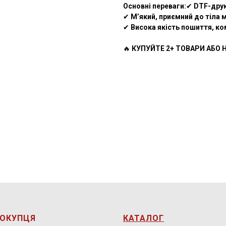
Основні переваги:
✔
DTF-дру
✔
М’який, приємний до тіла 
✔
Висока якість пошиття, ко
🔥
КУПУЙТЕ 2+ ТОВАРИ АБО Н
ПОКУПЦЯ
КАТАЛОГ