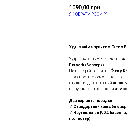
1090,00
грн.
ЯК ОБРАТИ РОЗМІР?
КУПИТИ
Худі з аніме принтом Ґатс у Б
Худі стандартного крою та ове
Berserk (Берсерк)
.
На передній частині –
Ґатс у Б
людяності та демонічної люті.
стилістиці доповнений
японсь
на рукавах, створюючи
атмос
Два варіанти посадки:
✔
Стандартний крій або овер
✔
Неутеплений (90% бавовна,
поліестер)