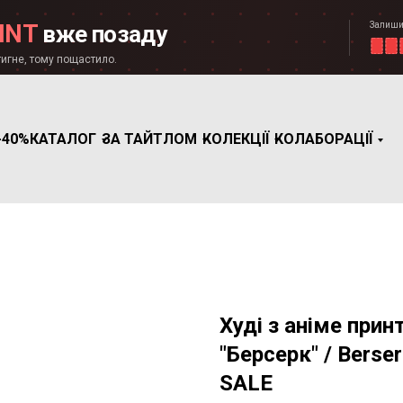
Залиши
INT
вже позаду
игне, тому пощастило.
-40%
КАТАЛОГ
ЗА ТАЙТЛОМ
КОЛЕКЦІЇ
КОЛАБОРАЦІЇ
Худі з аніме прин
"Берсерк" / Berser
SALE