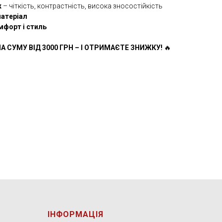
к
– чіткість, контрастність, висока зносостійкість
матеріал
мфорт і стиль
А СУМУ ВІД 3000 ГРН – І ОТРИМАЄТЕ ЗНИЖКУ!
🔥
ІНФОРМАЦІЯ