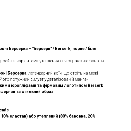
роні Берсерка – "Берсерк" / Berserk, чорне / біле
рсайз із варіантами утеплення для справжніх фанатів
роні Берсерка
, легендарний воїн, що стоїть на межі
 Його потужний силует у деталізованій манґа-
кими ієрогліфами та фірмовим логотипом Berserk
ферний та стильний образ
.
сайз
 10% еластан) або утеплений (80% бавовна, 20%