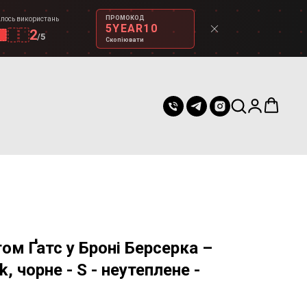
ПРОМОКОД
лось використань
5YEAR10
2
/
5
Скопіювати
том Ґатс у Броні Берсерка –
k, чорне - S - неутеплене -