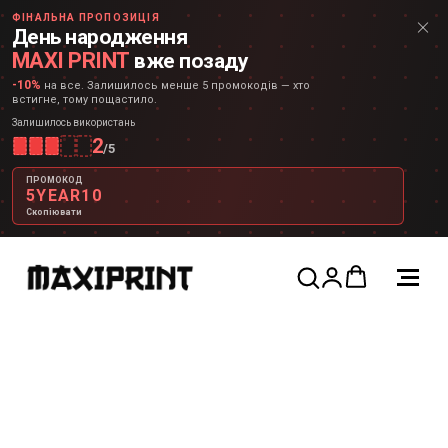
ФІНАЛЬНА ПРОПОЗИЦІЯ
День народження
MAXI PRINT
вже позаду
-10%
на все. Залишилось менше 5 промокодів — хто
встигне, тому пощастило.
Залишилось використань
2
/
5
ПРОМОКОД
5YEAR10
Скопіювати