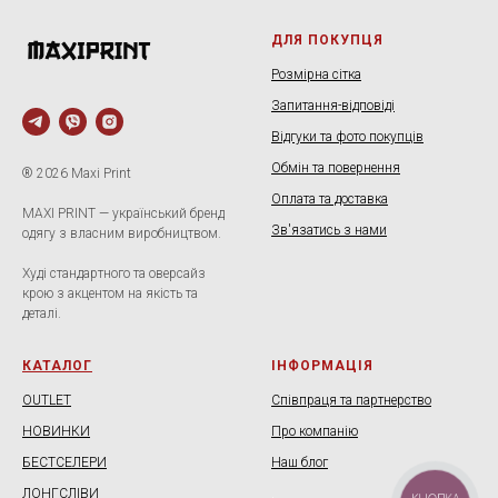
ДЛЯ ПОКУПЦЯ
Розмірна сітка
Запитання-відповіді
Відгуки та фото покупців
Обмін та повернення
® 2026 Maxi Print
Оплата та доставка
MAXI PRINT — український бренд
Зв'язатись з нами
одягу з власним виробництвом.
Худі стандартного та оверсайз
крою з акцентом на якість та
деталі.
КАТАЛОГ
ІНФОРМАЦІЯ
OUTLET
Співпраця та партнерство
НОВИНКИ
Про компанію
БЕСТСЕЛЕРИ
Наш блог
ЛОНГСЛІВИ
.