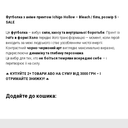
Футболка з аніме принтом Ichigo Hollow – Bleach / біла, розмір S -
SALE
Ця
футболка
— вибух
сили, хаосу та внутрішньої боротьби
. Принт із
Ічіґо в формі Холо
передає його трансформацію — момент, коли герой
виходить за межі людського і стає уособленням чистої енергії.
Контрастний
чорно-червоний арт
виглядає максимально виразно,
підкреслюючи
динаміку та глибину персонажа
.
Це вибір для тих, хто
не боїться темряви всередині себе
— і
перетворює її на силу.
🔥
КУПУЙТЕ 2+ ТОВАРИ АБО НА СУМУ ВІД 3000 ГРН – І
ОТРИМАЙТЕ ЗНИЖКУ!
🔥
Додайте до кошика: