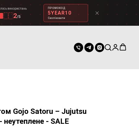
ПРОМОКОД
лось використань
5YEAR10
2
/
5
Скопіювати
том Gojo Satoru – Jujutsu
 - неутеплене - SALE