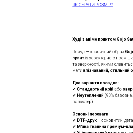
ЯК ОБРАТИ РОЗМІР?
КУПИТИ
Худі з аніме принтом Gojo Sat
Це худі — класичний образ
Goj
принт
із характерною посмішко
та зверхності, якими славиться
мати
впізнаваний, стильний 
Два варіанти посадки:
✔
Стандартний крій
або
овер
✔
Неутеплений
(90% бавовна,
поліестер)
Основні переваги:
✔
DTF-друк
– соковитий, дета
✔
М'яка тканина преміум-кл
✔
Універсальний стиль
— пасу