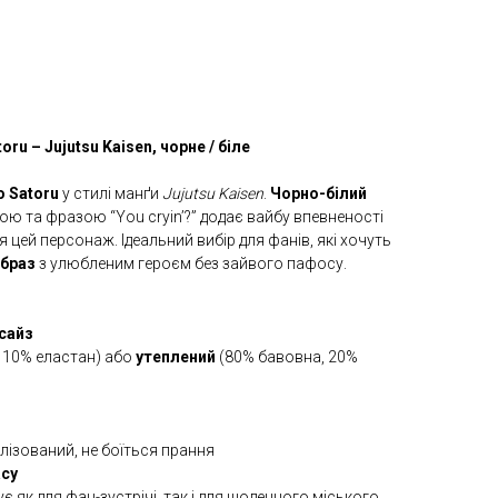
oru – Jujutsu Kaisen, чорне / біле
o Satoru
у стилі манґи
Jujutsu Kaisen
.
Чорно-білий
ю та фразою “You cryin’?” додає вайбу впевненості
 цей персонаж. Ідеальний вибір для фанів, які хочуть
образ
з улюбленим героєм без зайвого пафосу.
сайз
 10% еластан) або
утеплений
(80% бавовна, 20%
лізований, не боїться прання
асу
є як для фан-зустрічі, так і для щоденного міського