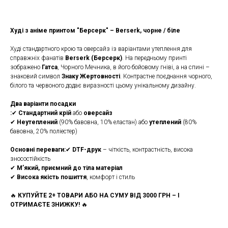
Худі з аніме принтом "Берсерк" – Berserk, чорне / біле
Худі стандартного крою та оверсайз із варіантами утеплення для
справжніх фанатів
Berserk (Берсерк)
. На передньому принті
зображено
Гатса
, Чорного Мечника, в його бойовому гніві, а на спині –
знаковий символ
Знаку Жертовності
. Контрастне поєднання чорного,
білого та червоного додає виразності цьому унікальному дизайну.
Два варіанти посадки
:
✔
Стандартний крій
або
оверсайз
✔
Неутеплений
(90% бавовна, 10% еластан) або
утеплений
(80%
бавовна, 20% поліестер)
Основні переваги:
✔
DTF-друк
– чіткість, контрастність, висока
зносостійкість
✔
М’який, приємний до тіла матеріал
✔
Висока якість пошиття
, комфорт і стиль
🔥
КУПУЙТЕ 2+ ТОВАРИ АБО НА СУМУ ВІД 3000 ГРН – І
ОТРИМАЄТЕ ЗНИЖКУ!
🔥