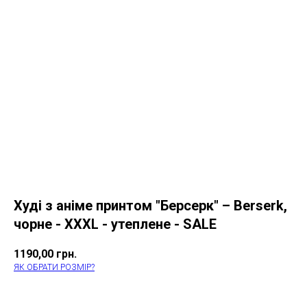
Худі з аніме принтом "Берсерк" – Berserk,
чорне - XXXL - утеплене - SALE
1190,00
грн.
ЯК ОБРАТИ РОЗМІР?
КУПИТИ