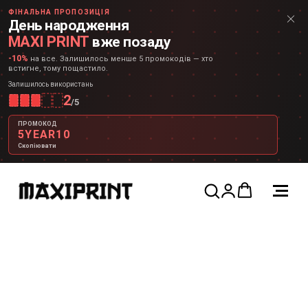
ФІНАЛЬНА ПРОПОЗИЦІЯ
День народження
MAXI PRINT
вже позаду
-10%
на все. Залишилось менше 5 промокодів — хто
встигне, тому пощастило.
Залишилось використань
2
/
5
ПРОМОКОД
5YEAR10
Скопіювати