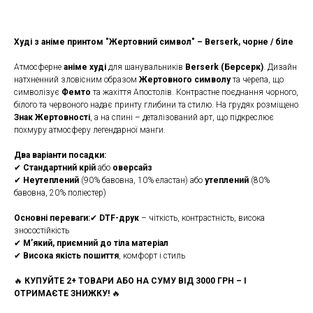
Худі з аніме принтом "Жертовний символ" – Berserk, чорне / біле
Атмосферне
аніме худі
для шанувальників
Berserk (Берсерк)
. Дизайн
натхненний зловісним образом
Жертовного символу
та черепа, що
символізує
Фемто
та жахіття Апостолів. Контрастне поєднання чорного,
білого та червоного надає принту глибини та стилю. На грудях розміщено
Знак Жертовності
, а на спині – деталізований арт, що підкреслює
похмуру атмосферу легендарної манги.
Два варіанти посадки:
✔
Стандартний крій
або
оверсайз
✔
Неутеплений
(90% бавовна, 10% еластан) або
утеплений
(80%
бавовна, 20% поліестер)
Основні переваги:
✔
DTF-друк
– чіткість, контрастність, висока
зносостійкість
✔
М’який, приємний до тіла матеріал
✔
Висока якість пошиття
, комфорт і стиль
🔥
КУПУЙТЕ 2+ ТОВАРИ АБО НА СУМУ ВІД 3000 ГРН – І
ОТРИМАЄТЕ ЗНИЖКУ!
🔥