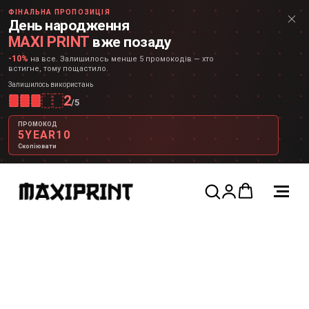
ФІНАЛЬНА ПРОПОЗИЦІЯ
День народження
MAXI PRINT
вже позаду
-10%
на все. Залишилось менше 5 промокодів — хто
встигне, тому пощастило.
Залишилось використань
2
/
5
ПРОМОКОД
5YEAR10
Скопіювати