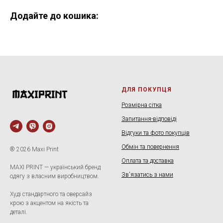
Додайте до кошика:
ДЛЯ ПОКУПЦЯ
Розмірна сітка
Запитання-відповіді
Відгуки та фото покупців
Обмін та повернення
® 2026 Maxi Print
Оплата та доставка
MAXI PRINT — український бренд
Зв'язатись з нами
одягу з власним виробництвом.
Худі стандартного та оверсайз
крою з акцентом на якість та
деталі.