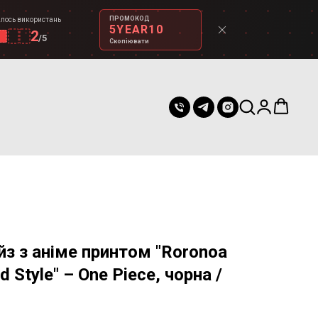
ПРОМОКОД
лось використань
5YEAR10
2
/
5
Скопіювати
з з аніме принтом "Roronoa
 Style" – One Piece, чорна /