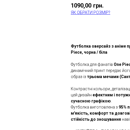
1090,00
грн.
ЯК ОБРАТИ РОЗМІР?
КУПИТИ
Футболка оверсайз з аніме пр
Piece, чорна / біла
Футболка для фанатів
One Pie
динамічний принт передає йо
образ із
трьома мечами (Сан
Контрастні кольори, деталізац
цей дизайн
ефектним і потуж
сучасною графікою
.
Футболка виготовлена з
95% п
м'якість, комфорт та довгов
стійкість до зношування
наві