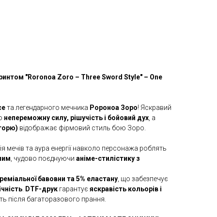
интом "Roronoa Zoro – Three Sword Style" – One
ce
та легендарного мечника
Ророноа Зоро
! Яскравий
го
непереможну силу, рішучість і бойовий дух
, а
торю)
відображає фірмовий стиль бою Зоро.
ія мечів та аура енергії навколо персонажа роблять
ним
, чудово поєднуючи
аніме-стилістику з
реміальної бавовни та 5% еластану
, що забезпечує
ічність
.
DTF-друк
гарантує
яскравість кольорів і
ть після багаторазового прання.