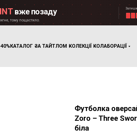
Залиши
INT
вже позаду
игне, тому пощастило.
-40%
КАТАЛОГ
ЗА ТАЙТЛОМ
КОЛЕКЦІЇ
КОЛАБОРАЦІЇ
Футболка оверсай
Zoro – Three Sword
біла