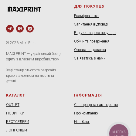
ДЛЯ ПОКУПЦЯ
Розмірна сітка
Запитання-відповіді
Відгуки та фото покупців
Обмін та повернення
® 2026 Maxi Print
Оплата та доставка
MAXI PRINT — український бренд
Зв'язатись з нами
одягу з власним виробництвом.
Худі стандартного та оверсайз
крою з акцентом на якість та
деталі.
КАТАЛОГ
ІНФОРМАЦІЯ
OUTLET
Співпраця та партнерство
НОВИНКИ
Про компанію
БЕСТСЕЛЕРИ
Наш блог
ЛОНГСЛІВИ
.
КНОПКА