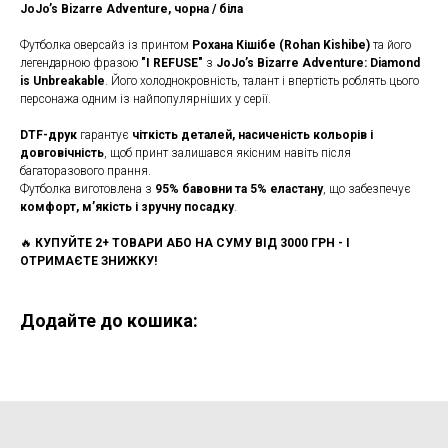
JoJo’s Bizarre Adventure, чорна / біла
Футболка оверсайз із принтом
Рохана Кішібе (Rohan Kishibe)
та його
легендарною фразою
"I REFUSE"
з
JoJo’s Bizarre Adventure: Diamond
is Unbreakable
. Його холоднокровність, талант і впертість роблять цього
персонажа одним із найпопулярніших у серії.
DTF-друк
гарантує
чіткість деталей, насиченість кольорів і
довговічність
, щоб принт залишався якісним навіть після
багаторазового прання.
Футболка виготовлена з
95% бавовни та 5% еластану
, що забезпечує
комфорт, м’якість і зручну посадку
.
🔥
КУПУЙТЕ 2+ ТОВАРИ АБО НА СУМУ ВІД 3000 ГРН - І
ОТРИМАЄТЕ ЗНИЖКУ!
Додайте до кошика: