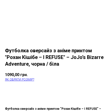
Футболка оверсайз з аніме принтом
"Рохан Кішібе – I REFUSE" – JoJo’s Bizarre
Adventure, чорна / біла
1090,00
грн.
ЯК ОБРАТИ РОЗМІР?
КУПИТИ
Футболка оверсайз з аніме принтом "Рохан Кішібе – I REFUSE" –