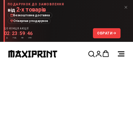
ПОДАРУНОК ДО ЗАМОВЛЕННЯ
2-х товарів
від
Безкоштовна доставка
Стікерпак у подарунок
ДО КІНЦЯ АКЦІЇ
02
23
59
46
ОБРАТИ
:
:
:
д
год
хв
сек