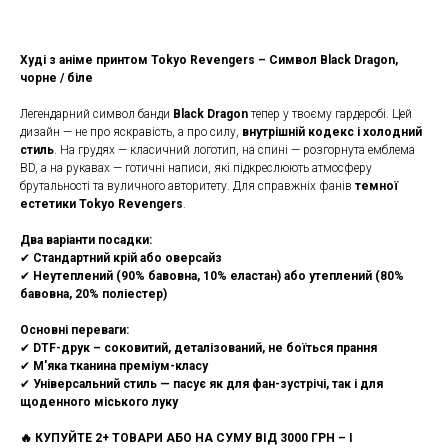
Худі з аніме принтом Tokyo Revengers – Символ Black Dragon,
чорне / біле
Легендарний символ банди
Black Dragon
тепер у твоєму гардеробі. Цей
дизайн — не про яскравість, а про силу,
внутрішній кодекс і холодний
стиль
. На грудях — класичний логотип, на спині — розгорнута емблема
BD, а на рукавах — готичні написи, які підкреслюють атмосферу
брутальності та вуличного авторитету. Для справжніх фанів
темної
естетики Tokyo Revengers
.
Два варіанти посадки:
✔
Стандартний крій або оверсайз
✔
Неутеплений (90% бавовна, 10% еластан) або утеплений (80%
бавовна, 20% поліестер)
Основні переваги:
✔
DTF-друк – соковитий, деталізований, не боїться прання
✔
М'яка тканина преміум-класу
✔
Універсальний стиль — пасує як для фан-зустрічі, так і для
щоденного міського луку
🔥 КУПУЙТЕ 2+ ТОВАРИ АБО НА СУМУ ВІД 3000 ГРН – І