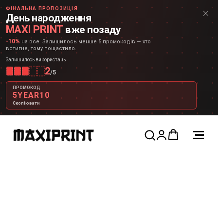
ФІНАЛЬНА ПРОПОЗИЦІЯ
День народження
MAXI PRINT
вже позаду
-10%
на все. Залишилось менше 5 промокодів — хто
встигне, тому пощастило.
Залишилось використань
2
/
5
ПРОМОКОД
5YEAR10
Скопіювати