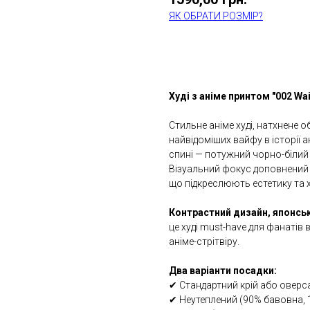
ЯК ОБРАТИ РОЗМІР?
КУПИТИ
Худі з аніме принтом "002 Waif
Стильне аніме худі, натхнене 
найвідоміших вайфу в історії а
спині — потужний чорно-білий 
Візуальний фокус доповнений
що підкреслюють естетику та 
Контрастний дизайн, японськ
це худі must-have для фанатів
аніме-стрітвіру.
Два варіанти посадки:
✔ Стандартний крій або оверс
✔ Неутеплений (90% бавовна, 