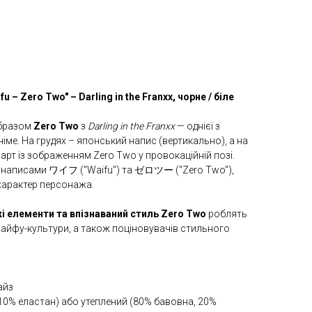
u – Zero Two" – Darling in the Franxx, чорне / біле
образом
Zero Two
з
Darling in the Franxx
— однієї з
німе. На грудях – японський напис (вертикально), а на
арт із зображенням Zero Two у провокаційній позі.
 написами ワイフ ("Waifu") та ゼロツー ("Zero Two"),
характер персонажа.
і елементи та впізнаваний стиль Zero Two
роблять
 вайфу-культури, а також поціновувачів стильного
айз
10% еластан) або утеплений (80% бавовна, 20%