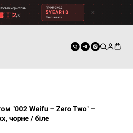
ПРОМОКОД
лось використань
5YEAR10
2
/
5
Скопіювати
том "002 Waifu – Zero Two" –
xx, чорне / біле