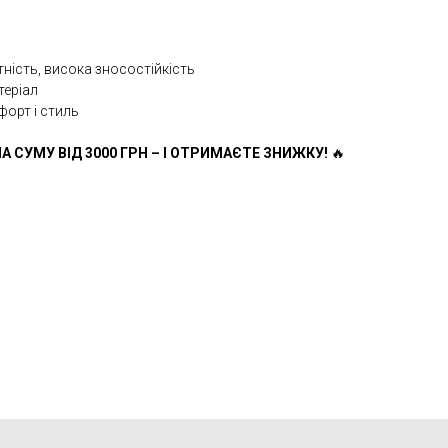
тність, висока зносостійкість
теріал
форт і стиль
А СУМУ ВІД 3000 ГРН – І ОТРИМАЄТЕ ЗНИЖКУ!
🔥