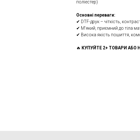
поліестер)
Основні переваги:
✔ DTF-друк – чіткість, контрас
✔ М’який, приємний до тіла ма
✔ Висока якість пошиття, ком
🔥
КУПУЙТЕ 2+ ТОВАРИ АБО Н