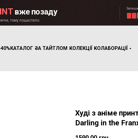
Залиши
INT
вже позаду
игне, тому пощастило.
-40%
КАТАЛОГ
ЗА ТАЙТЛОМ
КОЛЕКЦІЇ
КОЛАБОРАЦІЇ
Худі з аніме прин
Darling in the Fran
1590,00
грн.