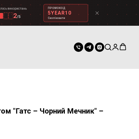
ПРОМОКОД
лось використань
5YEAR10
2
/
5
Скопіювати
том "Гатс – Чорний Мечник" –