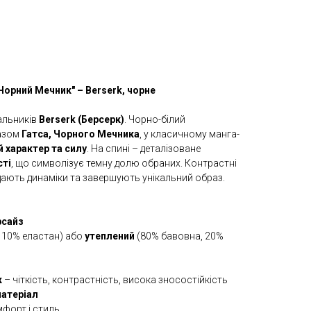
 Чорний Мечник" – Berserk, чорне
альників
Berserk (Берсерк)
. Чорно-білий
разом
Гатса, Чорного Мечника
, у класичному манга-
 характер та силу
. На спині – деталізоване
сті
, що символізує темну долю обраних. Контрастні
дають динаміки та завершують унікальний образ.
рсайз
 10% еластан) або
утеплений
(80% бавовна, 20%
к
– чіткість, контрастність, висока зносостійкість
матеріал
мфорт і стиль