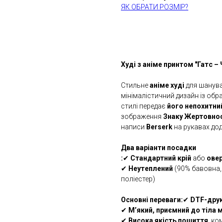
ЯК ОБРАТИ РОЗМІР?
КУПИТИ
Худі з аніме принтом "Гатс –
Стильне
аніме худі
для шанув
мінімалістичний дизайн із об
стилі передає
його непохитний
зображення
Знаку Жертовно
написи
Berserk
на рукавах до
Два варіанти посадки
:
✔
Стандартний крій
або
ове
✔
Неутеплений
(90% бавовна,
поліестер)
Основні переваги:
✔
DTF-дру
✔
М’який, приємний до тіла 
✔
Висока якість пошиття
, ко