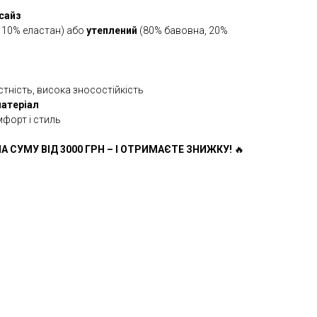
сайз
 10% еластан) або
утеплений
(80% бавовна, 20%
стність, висока зносостійкість
матеріал
мфорт і стиль
А СУМУ ВІД 3000 ГРН – І ОТРИМАЄТЕ ЗНИЖКУ!
🔥