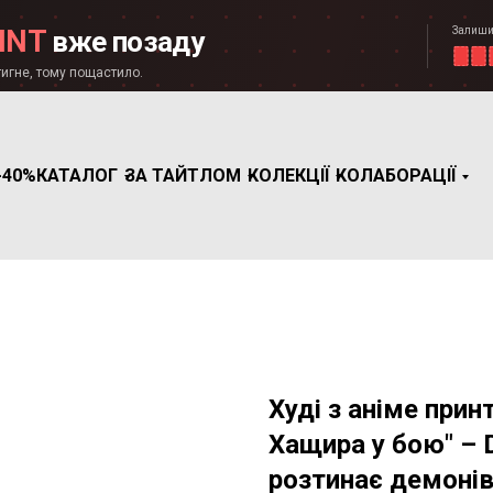
Залиши
INT
вже позаду
игне, тому пощастило.
-40%
КАТАЛОГ
ЗА ТАЙТЛОМ
КОЛЕКЦІЇ
КОЛАБОРАЦІЇ
Худі з аніме прин
Хащира у бою" – 
розтинає демонів)