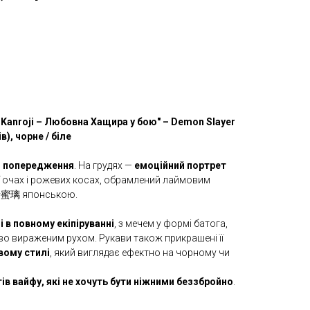
i Kanroji – Любовна Хащира у бою" – Demon Slayer
), чорне / біле
ез попередження
. На грудях —
емоційний портрет
її очах і рожевих косах, обрамлений лаймовим
露寺蜜璃 японською.
i в повному екіпіруванні
, з мечем у формі батога,
во вираженим рухом. Рукави також прикрашені її
вому стилі
, який виглядає ефектно на чорному чи
ів вайфу, які не хочуть бути ніжними беззбройно
.