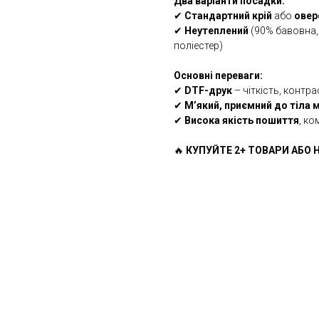
Два варіанти посадки:
✔
Стандартний крій
або
овер
✔
Неутеплений
(90% бавовна,
поліестер)
Основні переваги:
✔
DTF-друк
– чіткість, контра
✔
М’який, приємний до тіла 
✔
Висока якість пошиття
, ко
🔥
КУПУЙТЕ 2+ ТОВАРИ АБО Н