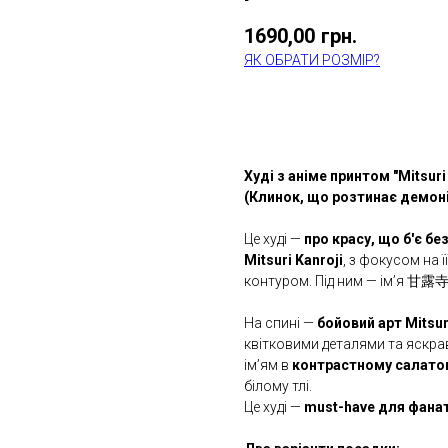
1690,00
грн.
ЯК ОБРАТИ РОЗМІР?
КУПИТИ
Худі з аніме принтом "Mitsur
(Клинок, що розтинає демонів
Це худі —
про красу, що б'є б
Mitsuri Kanroji
, з фокусом на 
контуром. Під ним — ім’я 甘
На спині —
бойовий арт Mitsur
квітковими деталями та яскра
ім’ям в
контрастному салато
білому тлі.
Це худі —
must-have для фанат