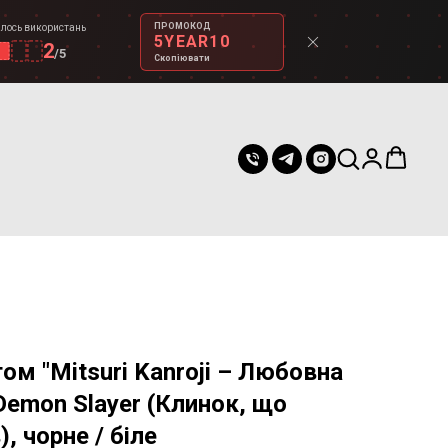
ПРОМОКОД
лось використань
5YEAR10
2
/
5
Скопіювати
том "Mitsuri Kanroji – Любовна
Demon Slayer (Клинок, що
, чорне / біле