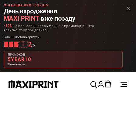
ФІНАЛЬНА ПРОПОЗИЦІЯ
День народження
MAXI PRINT
вже позаду
-10%
на все. Залишилось менше 5 промокодів — хто
встигне, тому пощастило.
Залишилось використань
2
/
5
ПРОМОКОД
5YEAR10
Скопіювати