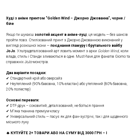
Худі з аніме принтом "Golden Wind – Джорно Джованна", чорне /
біле
Якщо ти шукаєш
золотий акцент в аніме-луці
, ця модель — без шансів
пройти повз. Стилізований принт з Джорно Джованною виконаний у
вигляді розкішної ікони —
поєднання гламуру і брутального вайбу
JoJo
. Ультрадеталізований арт ловить момент з арки
Golden Wind
, коли
влада, стиль і Станди зливаються в одне. Must-have для фанатів Giorno та
справжніх JoJo-монстрів.
Два варіанти посадки:
✔ Стандартний крій або оверсайз
✔ Неутеплений (90% бавовна, 10% еластан) або утеплений (80% бавовна,
20% поліестер)
Основні переваги:
✔ DTF-друк – соковитий, деталізований, не боїться прання
✔ М'яка тканина преміум-класу
✔ Універсальний стиль — пасує як для фан-зустрічі, так і для щоденного
міського луку
🔥 КУПУЙТЕ 2+ ТОВАРИ АБО НА СУМУ ВІД 3000 ГРН – І