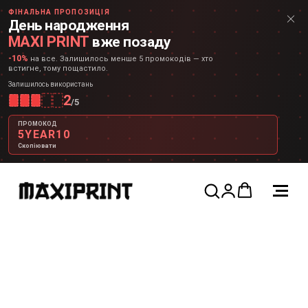
ФІНАЛЬНА ПРОПОЗИЦІЯ
День народження
MAXI PRINT
вже позаду
-10%
на все. Залишилось менше 5 промокодів — хто
встигне, тому пощастило.
Залишилось використань
2
/
5
ПРОМОКОД
5YEAR10
Скопіювати