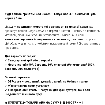
Худі з аніме принтом Red Bloom – Tokyo Ghoul / Токійський Ґуль,
чорне / біле
Це худі —
поєднання жорстокої реальності та крихкої краси
, що
пронизує всесвіт
Tokyo Ghoul
. На передній частині — логотип з квітковим
мотивом, який наче зітканий з тривоги та ніжності. А на спині —
зловісний персонаж із червоними крилами
, що розтинають простір.
Цей образ — для тих, хто не боїться показати свій темний бік, але пам’ятає
про світло.
Два варіанти посадки:
✔
Стандартний крій або оверсайз
✔
Неутеплений (90% бавовна, 10% еластан) або утеплений (80%
бавовна, 20% поліестер)
Основні переваги:
✔
DTF-друк – соковитий, деталізований, не боїться прання
✔
М'яка тканина преміум-класу
✔
Універсальний стиль — пасує як для фан-зустрічі, так і для
щоденного міського луку
🔥 КУПУЙТЕ 2+ ТОВАРИ АБО НА СУМУ ВІД 3000 ГРН – І