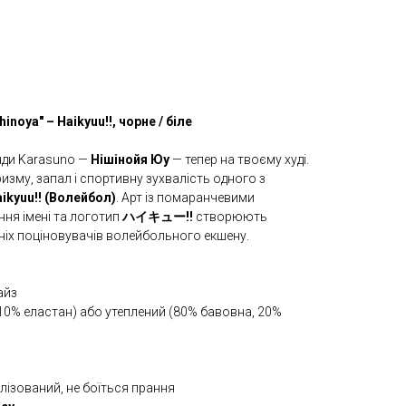
inoya" – Haikyuu!!, чорне / біле
нди Karasuno —
Нішінойя Юу
— тепер на твоєму худі.
изму, запал і спортивну зухвалість одного з
ikyuu!! (Волейбол)
. Арт із помаранчевими
ння імені та логотип
ハイキュー!!
створюють
іх поціновувачів волейбольного екшену.
айз
10% еластан) або утеплений (80% бавовна, 20%
лізований, не боїться прання