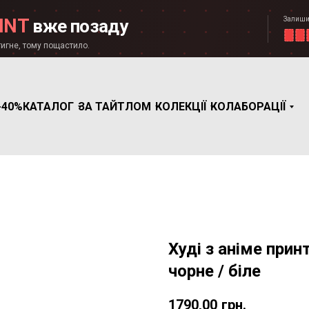
Залиши
INT
вже позаду
игне, тому пощастило.
-40%
КАТАЛОГ
ЗА ТАЙТЛОМ
КОЛЕКЦІЇ
КОЛАБОРАЦІЇ
Худі з аніме принт
чорне / біле
1790,00
грн.