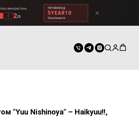
ПРОМОКОД
лось використань
5YEAR10
2
/
5
Скопіювати
ом "Yuu Nishinoya" – Haikyuu!!,