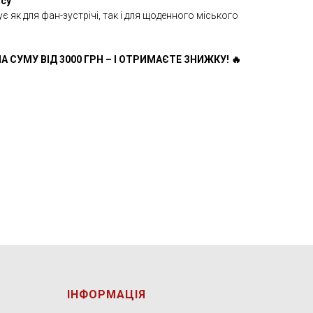
асу
є як для фан-зустрічі, так і для щоденного міського
А СУМУ ВІД 3000 ГРН – І ОТРИМАЄТЕ ЗНИЖКУ! 🔥
ІНФОРМАЦІЯ