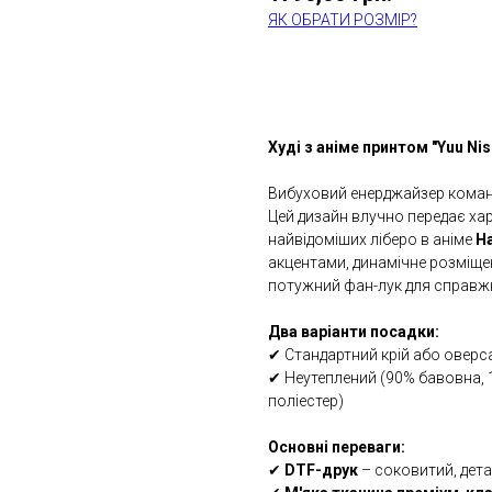
ЯК ОБРАТИ РОЗМІР?
КУПИТИ
Худі з аніме принтом "Yuu Nish
Вибуховий енерджайзер кома
Цей дизайн влучно передає хар
найвідоміших ліберо в аніме
Ha
акцентами, динамічне розміще
потужний фан-лук для справжн
Два варіанти посадки:
✔ Стандартний крій або оверс
✔ Неутеплений (90% бавовна, 
поліестер)
Основні переваги:
✔
DTF-друк
– соковитий, дета