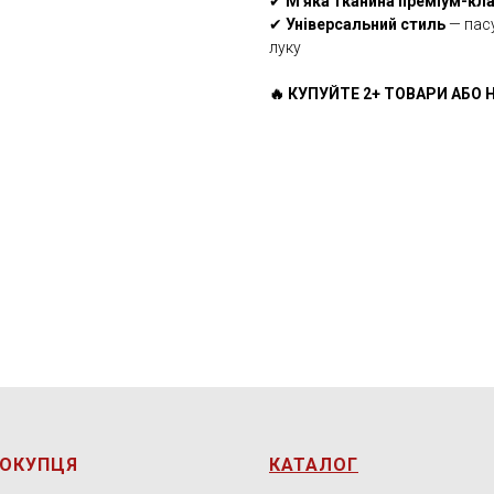
✔
М'яка тканина преміум-кл
✔
Універсальний стиль
— пасу
луку
🔥 КУПУЙТЕ 2+ ТОВАРИ АБО Н
ПОКУПЦЯ
КАТАЛОГ