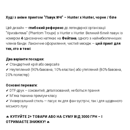
Худі з аніме принтом "Павук №4" – Hunter x Hunter, чорне / біле
Цей дизайн —
глибокий референс
до легендарної організації
"Хриза̄нтема" (Phantom Troupe) з Hunter x Hunter. Великий білий павук із
номером
4
однозначно натякає на
Фейтана
, одного з найнебезпечніших
членів банди. Лаконічне оформлення, чистий меседж —
цей принт для
тих, хто в темі
.
Два варіанти посадки:
✔ Стандартний крій або оверсайз
✔ Неутеплений (90% бавовна, 10% еластан) або утеплений (80% бавовна,
20% поліестер)
Основні переваги:
✔ DTF-друк – соковитий, деталізований, не боїться прання
✔ М'яка тканина преміум-класу
✔ Універсальний стиль — пасує як для фан-зустрічі, так і для щоденного
міського луку
🔥
КУПУЙТЕ 2+ ТОВАРИ АБО НА СУМУ ВІД 3000 ГРН – І
ОТРИМАЄТЕ ЗНИЖКУ!
🔥