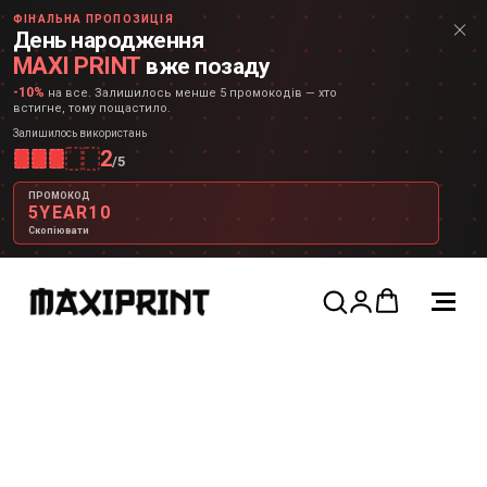
ФІНАЛЬНА ПРОПОЗИЦІЯ
День народження
MAXI PRINT
вже позаду
-10%
на все. Залишилось менше 5 промокодів — хто
встигне, тому пощастило.
Залишилось використань
2
/
5
ПРОМОКОД
5YEAR10
Скопіювати