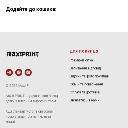
Додайте до кошика:
ДЛЯ ПОКУПЦЯ
Розмірна сітка
Запитання-відповіді
Відгуки та фото покупців
Обмін та повернення
® 2026 Maxi Print
Оплата та доставка
MAXI PRINT — український бренд
Зв'язатись з нами
одягу з власним виробництвом.
Худі стандартного та оверсайз
крою з акцентом на якість та
деталі.