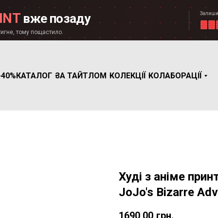
Залиши
INT
вже позаду
игне, тому пощастило.
-40%
КАТАЛОГ
ЗА ТАЙТЛОМ
КОЛЕКЦІЇ
КОЛАБОРАЦІЇ
Худі з аніме прин
JoJo's Bizarre Adv
1690,00
грн.