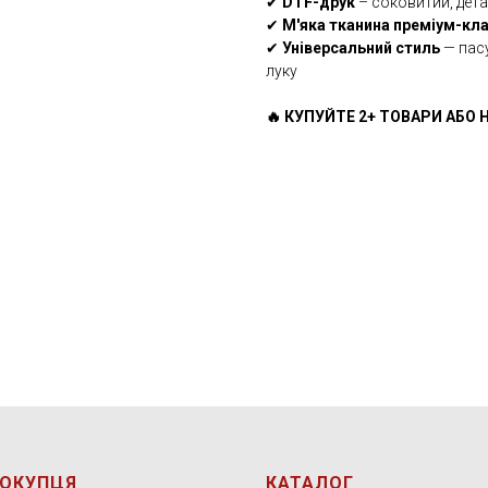
✔
DTF-друк
– соковитий, дета
✔
М'яка тканина преміум-кл
✔
Універсальний стиль
— пасу
луку
🔥 КУПУЙТЕ 2+ ТОВАРИ АБО Н
ПОКУПЦЯ
КАТАЛОГ