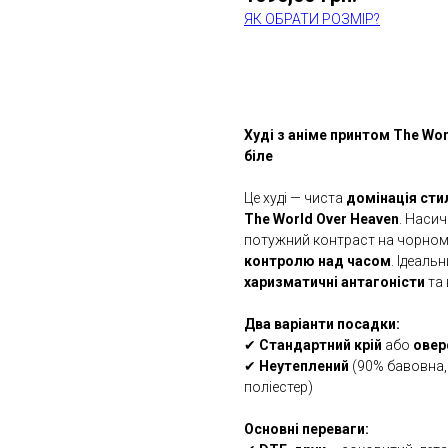
ЯК ОБРАТИ РОЗМІР?
КУПИТИ
Худі з аніме принтом The Worl
біле
Це худі — чиста
домінація ст
The World Over Heaven
. Наси
потужний контраст на чорному
контролю над часом
. Ідеаль
харизматичні антагоністи
та 
Два варіанти посадки:
✔
Стандартний крій
або
овер
✔
Неутеплений
(90% бавовна,
поліестер)
Основні переваги: