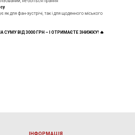
лізований, не боїться прання
асу
є як для фан-зустрічі, так і для щоденного міського
А СУМУ ВІД 3000 ГРН – І ОТРИМАЄТЕ ЗНИЖКУ! 🔥
ІНФОРМАЦІЯ