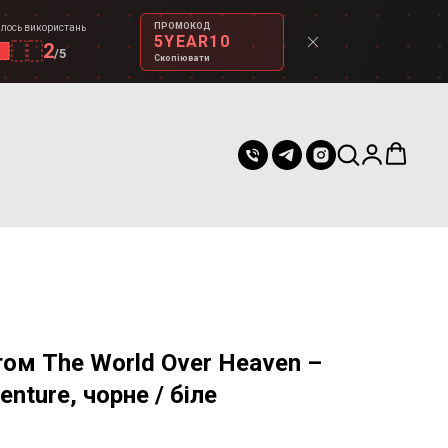
ПРОМОКОД
лось використань
5YEAR10
2
/
5
Скопіювати
том The World Over Heaven –
enture, чорне / біле