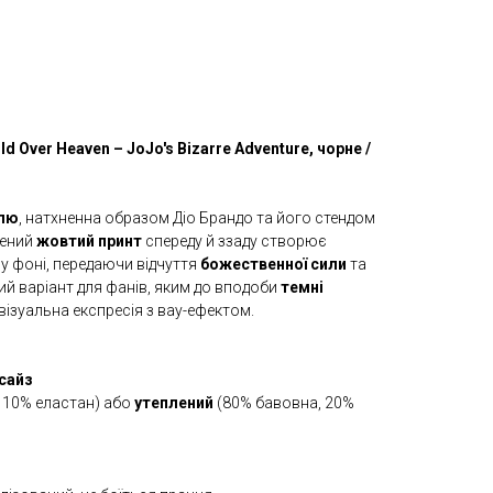
d Over Heaven – JoJo's Bizarre Adventure, чорне /
илю
, натхненна образом Діо Брандо та його стендом
чений
жовтий принт
спереду й ззаду створює
 фоні, передаючи відчуття
божественної сили
та
ний варіант для фанів, яким до вподоби
темні
візуальна експресія з вау-ефектом.
сайз
 10% еластан) або
утеплений
(80% бавовна, 20%