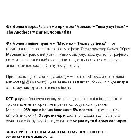
КУПИТИ
Футболка оверсайз з аніме принтом "Маомао – Тиша у сутінках" –
The Apothecary Diaries, чорна / біла
Футболка з аніме принтом "Маомао – Тиша у сутінках"
— це
візуальна метафора загадкової атмосфери
The Apothecary Diaries
. Образ
Маомао
, витравлений у стилі м’якого силуету, поєднується з графікою
метеликів, світла й глибоких відтінків — ідеально для тих, хто цінує в
аніме не лише сюжет, а й візуальну поетику.
Принт розміщено на спині, а спереду — портрет Маомао з японським
написом 猫猫 (Маомао). Дизайн ненав’язливо глибокий і підійде як для
стрітлуку, так і для фанатського івенту.
DTF-друк
забезпечує високу деталізацію та довговічність, принт не
тріскається, не вигоряє і не втрачає кольору після прання.
Матеріал:
95% преміальна бавовна + 5% еластан
— комфортний,
м’який, дихаючий.
Оверсайз-крій
ідеально підходить для вільного,
сучасного образу. Футболка доступна у
чорному та білому кольорах
.
🔥 КУПУЙТЕ 2+ ТОВАРИ АБО НА СУМУ ВІД 3000 ГРН – І
ОТРИМАЄТЕ ЗНИЖКУ! 🔥