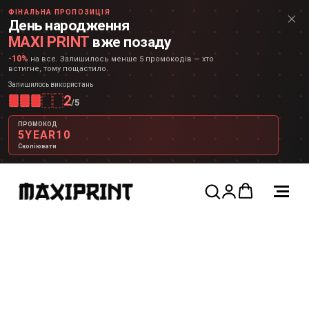
ФІНАЛЬНА ПРОПОЗИЦІЯ
День народження
MAXI PRINT
вже позаду
-10%
на все. Залишилось менше 5 промокодів — хто
встигне, тому пощастило.
Залишилось використань
2
/
5
ПРОМОКОД
5YEAR10
Скопіювати