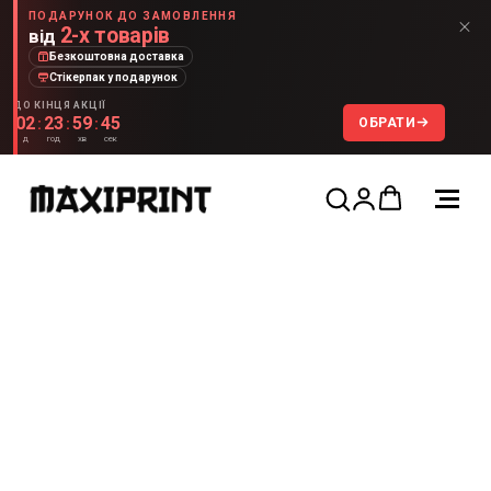
ПОДАРУНОК ДО ЗАМОВЛЕННЯ
2-х товарів
від
Безкоштовна доставка
Стікерпак у подарунок
ДО КІНЦЯ АКЦІЇ
02
23
59
45
ОБРАТИ
:
:
:
д
год
хв
сек