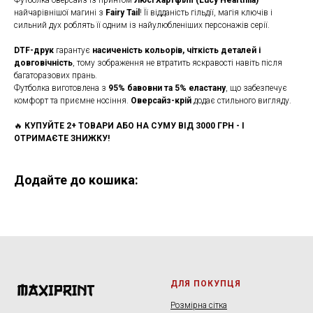
Футболка оверсайз із принтом
Люсі Хартфілії (Lucy Heartfilia)
–
найчарівнішої магині з
Fairy Tail
! Її відданість гільдії, магія ключів і
сильний дух роблять її одним із найулюбленіших персонажів серії.
DTF-друк
гарантує
насиченість кольорів, чіткість деталей і
довговічність
, тому зображення не втратить яскравості навіть після
багаторазових прань.
Футболка виготовлена з
95% бавовни та 5% еластану
, що забезпечує
комфорт та приємне носіння.
Оверсайз-крій
додає стильного вигляду.
🔥
КУПУЙТЕ 2+ ТОВАРИ АБО НА СУМУ ВІД 3000 ГРН - І
ОТРИМАЄТЕ ЗНИЖКУ!
Додайте до кошика:
ДЛЯ ПОКУПЦЯ
Розмірна сітка