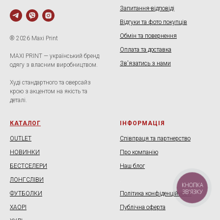
Запитання-відповіді
Відгуки та фото покупців
Обмін та повернення
® 2026 Maxi Print
Оплата та доставка
MAXI PRINT — український бренд
Зв'язатись з нами
одягу з власним виробництвом.
Худі стандартного та оверсайз
крою з акцентом на якість та
деталі.
КАТАЛОГ
ІНФОРМАЦІЯ
OUTLET
Співпраця та партнерство
НОВИНКИ
Про компанію
БЕСТСЕЛЕРИ
Наш блог
ЛОНГСЛІВИ
.
КНОПКА
ЗВ'ЯЗКУ
ФУТБОЛКИ
Політика конфіденційності
ХАОРІ
Публічна оферта