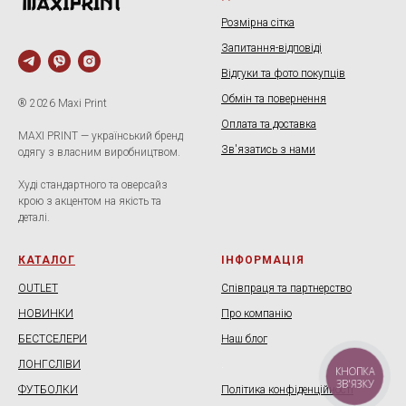
Розмірна сітка
Запитання-відповіді
Відгуки та фото покупців
Обмін та повернення
® 2026 Maxi Print
Оплата та доставка
MAXI PRINT — український бренд
Зв'язатись з нами
одягу з власним виробництвом.
Худі стандартного та оверсайз
крою з акцентом на якість та
деталі.
КАТАЛОГ
ІНФОРМАЦІЯ
OUTLET
Співпраця та партнерство
НОВИНКИ
Про компанію
БЕСТСЕЛЕРИ
Наш блог
ЛОНГСЛІВИ
.
КНОПКА
ЗВ'ЯЗКУ
ФУТБОЛКИ
Політика конфіденційності