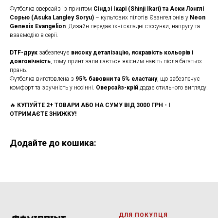
Футболка оверсайз із принтом
Сіндзі Ікарі (Shinji Ikari) та Аски Лэнглі
Сорью (Asuka Langley Soryu)
– культових пілотів Євангеліонів у
Neon
Genesis Evangelion
. Дизайн передає їхні складні стосунки, напругу та
взаємодію в серії.
DTF-друк
забезпечує
високу деталізацію, яскравість кольорів і
довговічність
, тому принт залишається якісним навіть після багатьох
прань.
Футболка виготовлена з
95% бавовни та 5% еластану
, що забезпечує
комфорт та зручність у носінні.
Оверсайз-крій
додає стильного вигляду.
🔥
КУПУЙТЕ 2+ ТОВАРИ АБО НА СУМУ ВІД 3000 ГРН - І
ОТРИМАЄТЕ ЗНИЖКУ!
Додайте до кошика:
ДЛЯ ПОКУПЦЯ