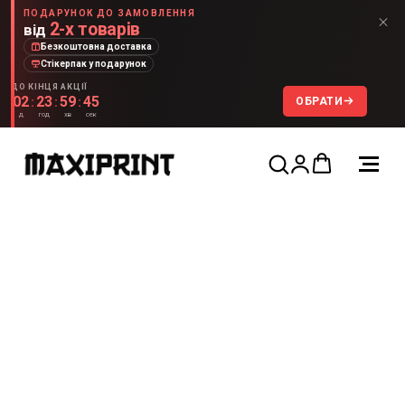
ПОДАРУНОК ДО ЗАМОВЛЕННЯ
2-х товарів
від
Безкоштовна доставка
Стікерпак у подарунок
ДО КІНЦЯ АКЦІЇ
02
23
59
45
ОБРАТИ
:
:
:
д
год
хв
сек