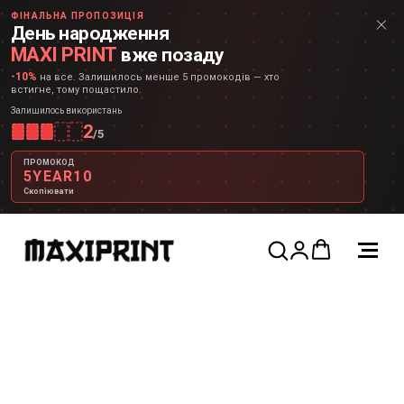
ФІНАЛЬНА ПРОПОЗИЦІЯ
День народження
MAXI PRINT
вже позаду
-10%
на все. Залишилось менше 5 промокодів — хто
встигне, тому пощастило.
Залишилось використань
2
/
5
ПРОМОКОД
5YEAR10
Скопіювати