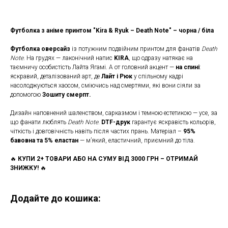
Футболка з аніме принтом "Kira & Ryuk – Death Note" – чорна / біла
Футболка оверсайз
із потужним подвійним принтом для фанатів
Death
Note
. На грудях — лаконічний напис
KIRA
, що одразу натякає на
таємничу особистість Лайта Ягамі. А от головний акцент —
на спині
:
яскравий, деталізований арт, де
Лайт і Рюк
у спільному кадрі
насолоджуються хаосом, сміючись над смертями, які вони сіяли за
допомогою
Зошиту смерпт.
Дизайн наповнений шаленством, сарказмом і темною естетикою — усе, за
що фанати люблять
Death Note
.
DTF-друк
гарантує яскравість кольорів,
чіткість і довговічність навіть після частих прань. Матеріал –
95%
бавовна та 5% еластан
— м’який, еластичний, приємний до тіла.
🔥
КУПИ 2+ ТОВАРИ АБО НА СУМУ ВІД 3000 ГРН – ОТРИМАЙ
ЗНИЖКУ!
🔥
Додайте до кошика: