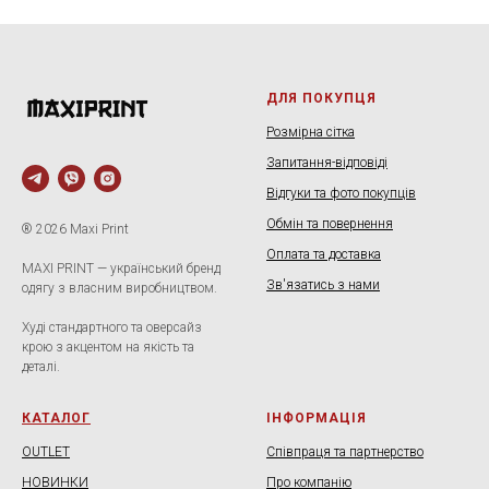
ДЛЯ ПОКУПЦЯ
Розмірна сітка
Запитання-відповіді
Відгуки та фото покупців
Обмін та повернення
® 2026 Maxi Print
Оплата та доставка
MAXI PRINT — український бренд
Зв'язатись з нами
одягу з власним виробництвом.
Худі стандартного та оверсайз
крою з акцентом на якість та
деталі.
КАТАЛОГ
ІНФОРМАЦІЯ
OUTLET
Співпраця та партнерство
НОВИНКИ
Про компанію