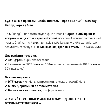
КУПИТИ
Худі з аніме принтом "Спайк Шпігель – кров і BANG!" – Cowboy
Bebop, чорне / біле
Коли “Bang” — не просто звук, а фінал історії.
Чорно-білий принт із
яскравим акцентом червоної крові
, японський логотип та той самий
погляд Спайка, який дивиться крізь тебе. Це худі — вибір фанатів, що
розуміють глибину сцени.
Мінімалізм, трагізм і стиль
— на максимумі.
Два варіанти посадки:
✔ Стандартний крій або оверсайз
✔ Неутеплений (90% бавовна, 10% еластан) або утеплений (80% бавовна,
20% поліестер)
Основні переваги:
✔
DTF-друк
– чіткість, контрастність, висока зносостійкість
✔
М’який, приємний до тіла матеріал
✔
Висока якість пошиття
, комфорт і стиль
🔥
КУПУЙТЕ 2+ ТОВАРИ АБО НА СУМУ ВІД 3000 ГРН – І
ОТРИМАЄТЕ ЗНИЖКУ!
🔥