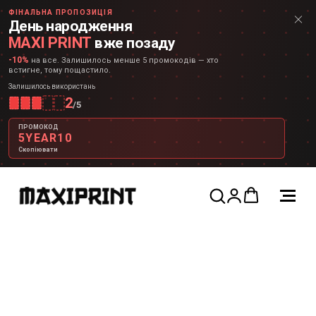
ФІНАЛЬНА ПРОПОЗИЦІЯ
День народження
MAXI PRINT
вже позаду
-10%
на все. Залишилось менше 5 промокодів — хто
встигне, тому пощастило.
Залишилось використань
2
/
5
ПРОМОКОД
5YEAR10
Скопіювати