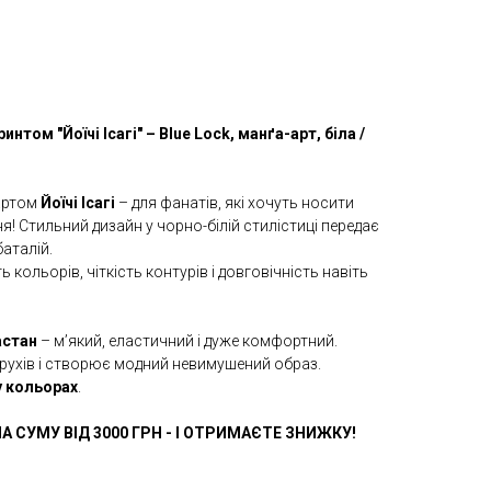
нтом "Йоїчі Ісагі" – Blue Lock, манґа-арт, біла /
артом
Йоїчі Ісагі
– для фанатів, які хочуть носити
ня! Стильний дизайн у чорно-білій стилістиці передає
аталій.
 кольорів, чіткість контурів і довговічність навіть
астан
– м’який, еластичний і дуже комфортний.
рухів і створює модний невимушений образ.
у кольорах
.
А СУМУ ВІД 3000 ГРН - І ОТРИМАЄТЕ ЗНИЖКУ!