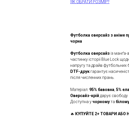
ЯК ОБРАТИ РОЗМІР?
КУПИТИ
Футболка оверсайз з аніме при
чорна
Футболка оверсайз
із манґа-
частинку історії Blue Lock щод
напругу та драйв футбольних б
DTF-друк
гарантує насиченість
після численних прань.
Матеріал:
95% бавовна
,
5% ел
Оверсайз-крій
дарує свободу 
Доступна у
чорному
та
білом
🔥
КУПУЙТЕ 2+ ТОВАРИ АБО Н