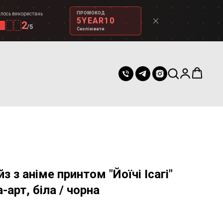
ПРОМОКОД
лось використань
5YEAR10
2
/
5
Скопіювати
 з аніме принтом "Йоїчі Ісагі"
-арт, біла / чорна