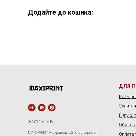
Додайте до кошика:
ДЛЯ 
Розмірна
Запитанн
Відгуки 
® 2026 Maxi Print
Обмін т
MAXI PRINT — український бренд одягу з
Оплата 