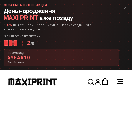
ФІНАЛЬНА ПРОПОЗИЦІЯ
День народження
MAXI PRINT
вже позаду
-10%
на все. Залишилось менше 5 промокодів — хто
встигне, тому пощастило.
Залишилось використань
2
/
5
ПРОМОКОД
5YEAR10
Скопіювати