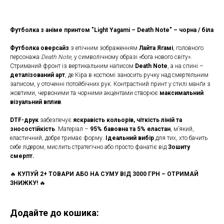
Футболка з аніме принтом "Light Yagami – Death Note" – чорна / біла
Футболка оверсайз
з епічним зображенням
Лайта Ягамі
, головного
персонажа
Death Note
, у символічному образі «бога нового світу».
Стриманий фронт із вертикальним написом
Death Note
, а на спині –
деталізований арт
, де Кіра в костюмі заносить ручку над смертельним
записом, у оточенні потойбічних рук. Контрастний принт у стилі манґи з
жовтими, червоними та чорними акцентами створює
максимальний
візуальний вплив
.
DTF-друк
забезпечує
яскравість кольорів, чіткість ліній та
зносостійкість
. Матеріал –
95% бавовна та 5% еластан
, м’який,
еластичний, добре тримає форму.
Ідеальний вибір
для тих, хто бачить
себе лідером, мислить стратегічно або просто фанатіє від
Зошиту
смерпт.
🔥
КУПУЙ 2+ ТОВАРИ АБО НА СУМУ ВІД 3000 ГРН – ОТРИМАЙ
ЗНИЖКУ!
🔥
Додайте до кошика: